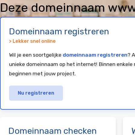
Deze domeinnaam www.p
is geregistreerd en gep
Domeinnaam registreren
> Lekker snel online
Wil je een soortgelijke
domeinnaam registreren
? A
unieke domeinnaam op het internet! Binnen enkele 
beginnen met jouw project.
Nu registreren
Domeinnaam checken