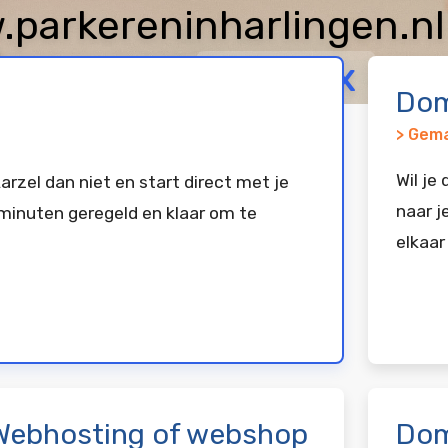
arkereninharlingen.nl
arkeerd bij
Vimexx
Dom
> Gema
Wil je
arzel dan niet en start direct met je
naar j
minuten geregeld en klaar om te
elkaar
Webhosting of webshop
Dom