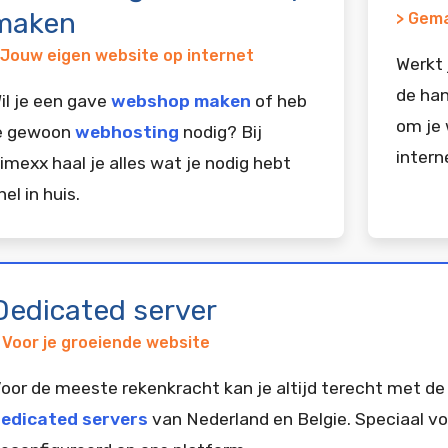
maken
> Gema
 Jouw eigen website op internet
Werkt 
de han
il je een gave
webshop maken
of heb
om je 
e gewoon
webhosting
nodig? Bij
intern
imexx haal je alles wat je nodig hebt
nel in huis.
Dedicated server
 Voor je groeiende website
oor de meeste rekenkracht kan je altijd terecht met de
edicated servers
van Nederland en Belgie. Speciaal vo