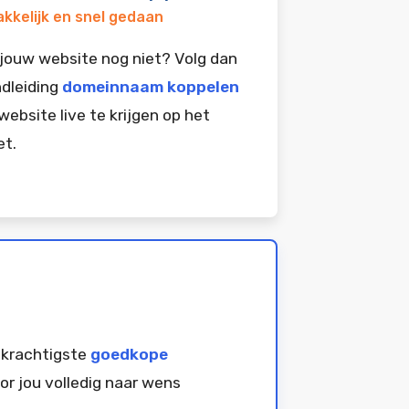
kkelijk en snel gedaan
jouw website nog niet? Volg dan
dleiding
domeinnaam koppelen
website live te krijgen op het
et.
 krachtigste
goedkope
or jou volledig naar wens